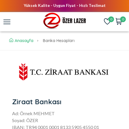
Yüksek Kalite - Uygun Fiyat - Hızlı Teslimat
Bayilik talepleriniz için info@ozerlazer.com adresine mail
0
0
Tüm Fiber Lazer Sarf Malzemeleri Tek Noktada!
gönderiniz
Anasayfa
Banka Hesapları
Ziraat Bankası
Ad: Örnek MEHMET
Soyad: ÖZER
IBAN: TR94 0001 0001 8133 5905 4550 01